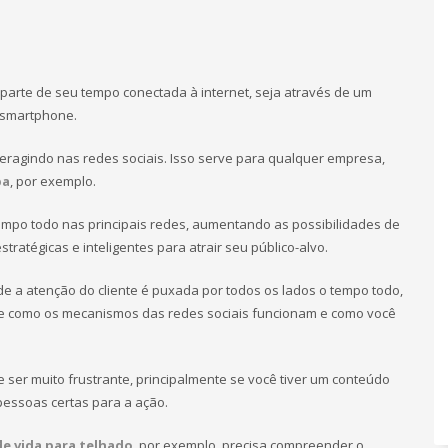
 parte de seu tempo conectada à internet, seja através de um
 smartphone.
nteragindo nas redes sociais. Isso serve para qualquer empresa,
pa
, por exemplo.
tempo todo nas principais redes, aumentando as possibilidades de
atégicas e inteligentes para atrair seu público-alvo.
e a atenção do cliente é puxada por todos os lados o tempo todo,
e como os mecanismos das redes sociais funcionam e como você
ser muito frustrante, principalmente se você tiver um conteúdo
pessoas certas para a ação.
de vida para telhado
, por exemplo, precisa compreender o