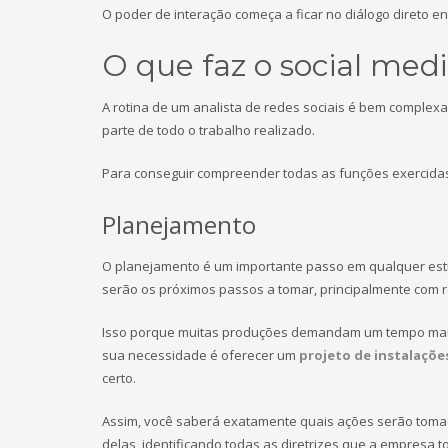
O poder de interação começa a ficar no diálogo direto 
O que faz o social med
A rotina de um analista de redes sociais é bem comple
parte de todo o trabalho realizado.
Para conseguir compreender todas as funções exercidas 
Planejamento
O planejamento é um importante passo em qualquer estr
serão os próximos passos a tomar, principalmente com 
Isso porque muitas produções demandam um tempo maio
sua necessidade é oferecer um
projeto de instalações
certo.
Assim, você saberá exatamente quais ações serão toma
delas, identificando todas as diretrizes que a empresa t