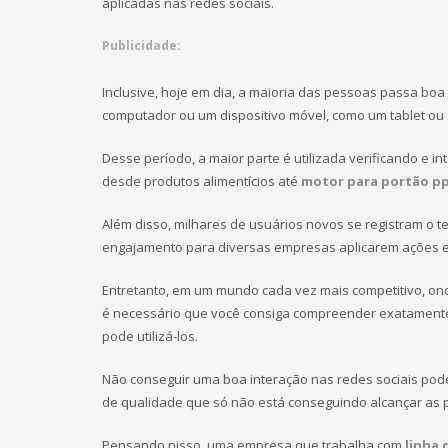
aplicadas nas redes sociais.
Publicidade:
Inclusive, hoje em dia, a maioria das pessoas passa boa
computador ou um dispositivo móvel, como um tablet ou
Desse período, a maior parte é utilizada verificando e i
desde produtos alimentícios até
motor para portão p
Além disso, milhares de usuários novos se registram o 
engajamento para diversas empresas aplicarem ações estr
Entretanto, em um mundo cada vez mais competitivo, ond
é necessário que você consiga compreender exatament
pode utilizá-los.
Não conseguir uma boa interação nas redes sociais pode 
de qualidade que só não está conseguindo alcançar as 
Pensando nisso, uma empresa que trabalha com
linha 