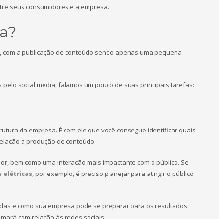
entre seus consumidores e a empresa.
ia?
xa, com a publicação de conteúdo sendo apenas uma pequena
pelo social media, falamos um pouco de suas principais tarefas:
utura da empresa. É com ele que você consegue identificar quais
relação a produção de conteúdo.
r, bem como uma interação mais impactante com o público. Se
 elétricas
, por exemplo, é preciso planejar para atingir o público
das e como sua empresa pode se preparar para os resultados
omará com relação às redes sociais.