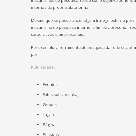
mecanismos de pesquisa, tendo como objetivo beneficiar
internas da própria plataforma.
Mesmo que se possa trazer algum tráfego externo por me
mecanismo de pesquisa interno, a fim de apresentar re
corporativas e empresariais.
Por exemplo, a ferramenta de pesquisa da rede social 
por:
Publicidade:
Eventos;
Fotos sob consulta;
Grupos;
Lugares;
Páginas;
Pessoas;