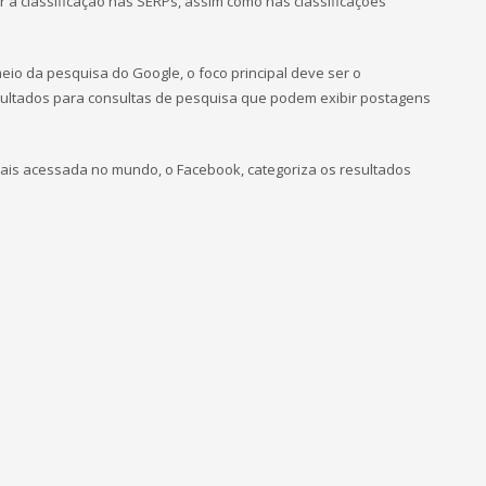
 a classificação nas SERPs, assim como nas classificações
io da pesquisa do Google, o foco principal deve ser o
sultados para consultas de pesquisa que podem exibir postagens
mais acessada no mundo, o Facebook, categoriza os resultados