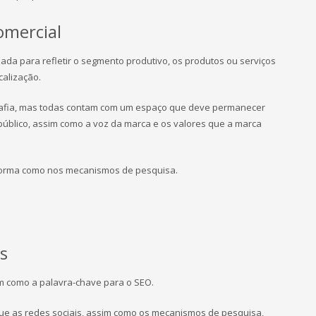
omercial
zada para refletir o segmento produtivo, os produtos ou serviços
calização.
grafia, mas todas contam com um espaço que deve permanecer
blico, assim como a voz da marca e os valores que a marca
aforma como nos mecanismos de pesquisa.
s
m como a palavra-chave para o SEO.
ue as redes sociais, assim como os mecanismos de pesquisa,