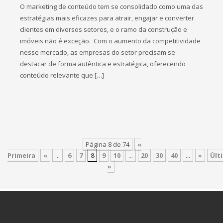
O marketing de conteúdo tem se consolidado como uma das
estratégias mais eficazes para atrair, engajar e converter
clientes em diversos setores, e o ramo da construção e
imóveis não é exceção. Com o aumento da competitividade
nesse mercado, as empresas do setor precisam se
destacar de forma autêntica e estratégica, oferecendo
conteúdo relevante que […]
Página 8 de 74
«
Primeira
«
...
6
7
8
9
10
...
20
30
40
...
»
Últ
»